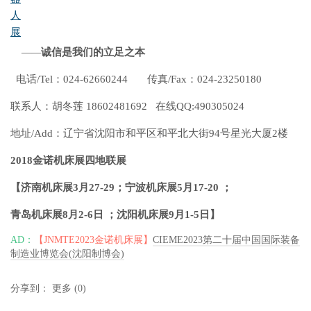
—
—
诚信是我们的立足之本
电话/Tel：024-62660244 传真/Fax：024-23250180
联系人：胡冬莲 18602481692 在线QQ:490305024
地址/Add：辽宁省沈阳市和平区和平北大街94号星光大厦2楼
2018
金诺机床展四地联展
【济南机床展
3
月
27-29
；宁波机床展
5
月
17-20
；
青岛机床展
8
月
2-6
日
；沈阳机床展
9
月
1-5
日】
AD：
【JNMTE2023金诺机床展】
CIEME2023第二十届中国国际装备
制造业博览会(沈阳制博会)
分享到：
更多
(
0
)