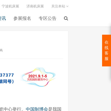
宁波机床展
济南机床展
关注本站
资讯
参展报名
专区公告
在
线
码
客
服
展览中心举行。
中国制博会
是我国