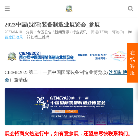
2023中国(沈阳)装备制造业展览会_参展
2023-04-10
分类：
专区公告
/
新闻资讯
/
行业资讯
阅读(1230)
评论(0)
百度已收录
扫描二维码
在
线
客
CIEME2023第二十一届中国国际装备制造业博览会(
沈阳制博
服
会
）邀请函
展会招商火热进行中，如有意参展，还望您尽快联系我们。