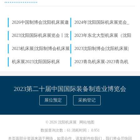
2026中国制博会沈阳机床展邀
2024年沈阳国际机床展览会_
请函发布｜数控机床企业参展报
沈阳制博会参展预定
2023沈阳国际机床展览会丨沈
2023年东北大型机床展（沈阳
名启动
阳制博会丨沈阳工业展
制博会）
2023机床展|沈阳制博会机床展
2023沈阳制博会|沈阳机床展|
_2023年9月1-5日-沈阳国际展中
东北机床展
机床展2023沈阳国际机床
2023青岛机床展-2023青岛机
心-展位预订_机床展
展-2023沈阳制博会机床展
床展会
2023第二十届中国国际装备制造业博览会
展位预定
采购登记
© 2026
沈阳机床展
网站地图
数据查询次数：61 消耗时间： 0.951
本页面部分资源来源于网络，如需合作，请发邮件给我们，我们将会尽快回