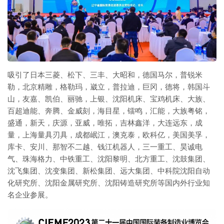
吸引了日本三菱、松下、三丰、大昭和，德国马尔，普锐米
勒，北京精雕，格勒玛，崴立，普拉迪，巨冈，德将，韩国斗
山，友嘉、凯伯、丽驰，上银、沈阳机床、宝鸡机床、大族、
百超迪能、奔腾、金威刻，海目星，镭鸣，汇能，大族粤铭，
盛通，新天，庆源，亚威，唯拓，吉林鑫洋，大连远东，成
量，上海量具刃具，成都岷江，澳克泰，欧科亿，美国美孚，
库卡、安川、那智不二越、钱江机器人，三一重工、昊诚电
气、珠海格力、中铁重工、沈阳黎明、北方重工、沈鼓集团、
沈飞集团、沈变集团、新松集团、远大集团、中科院沈阳自动
化研究所、沈阳金属研究所、沈阳铸造研究所等国内外行业知
名企业参展。