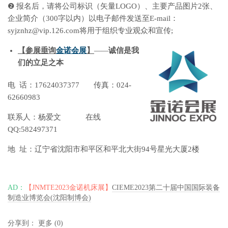
❷ 报名后，请将公司标识（矢量LOGO）、主要产品图片2张、
企业简介（300字以内）以电子邮件发送至E-mail：
syjznhz@vip.126.com将用于组织专业观众和宣传;
【
参展垂询
金诺会展
】
—
—
诚信是我
们的立足之本
电 话：17624037377 传真：024-
62660983
联系人：杨爱文 在线
QQ:582497371
地 址：辽宁省沈阳市和平区和平北大街94号星光大厦2楼
AD：
【JNMTE2023金诺机床展】
CIEME2023第二十届中国国际装备
制造业博览会(沈阳制博会)
分享到：
更多
(
0
)