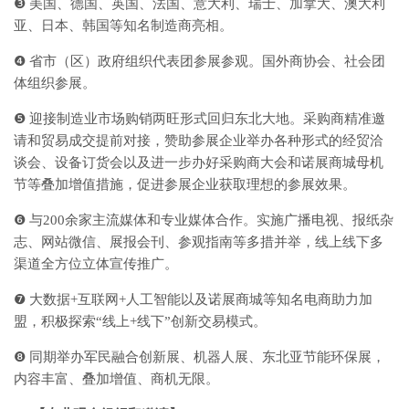
❸ 美国、德国、英国、法国、意大利、瑞士、加拿大、澳大利
亚、日本、韩国等知名制造商亮相。
❹ 省市（区）政府组织代表团参展参观。国外商协会、社会团
体组织参展。
❺ 迎接制造业市场购销两旺形式回归东北大地。采购商精准邀
请和贸易成交提前对接，赞助参展企业举办各种形式的经贸洽
谈会、设备订货会以及进一步办好采购商大会和诺展商城母机
节等叠加增值措施，促进参展企业获取理想的参展效果。
❻ 与200余家主流媒体和专业媒体合作。实施广播电视、报纸杂
志、网站微信、展报会刊、参观指南等多措并举，线上线下多
渠道全方位立体宣传推广。
❼ 大数据+互联网+人工智能以及诺展商城等知名电商助力加
盟，积极探索“线上+线下”创新交易模式。
❽ 同期举办军民融合创新展、机器人展、东北亚节能环保展，
内容丰富、叠加增值、商机无限。