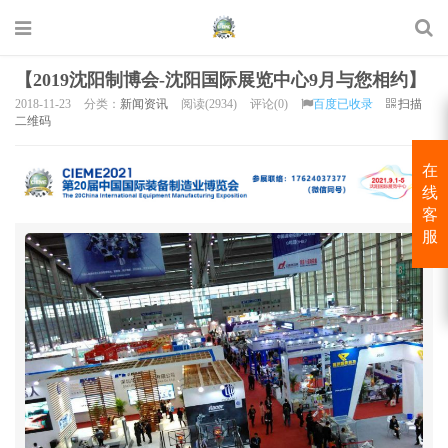
【2019沈阳制博会-沈阳国际展览中心9月与您相约】
2018-11-23
分类：
新闻资讯
阅读(2934)
评论(0)
百度已收录
扫描
二维码
在
线
客
服