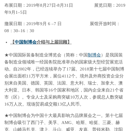
布展日期：2019年8月27日-8月31日 展览日期：2019
年9月1–5日
撤展日期：2019年9月 6 –7 日 展馆开放时间：
08：30–16：30
【
中国制博会
介绍
与
上届回顾】
★中国国际装备制造业博览会（简称：中国
制博会
）是我国装
备制造业领域唯一经国务院批准举办的国家级大型经贸展览活
动。自2002年，已经连续举办了17届。2018第十七届中国制博
会展出面积11万平方米，展位4112个。境外及外商投资企业分
别来自美国、德国、英国、法国、意大利、瑞士、加拿大、澳
大利亚、日本、韩国等16个国家和地区，国内企业来自21个省
市（区）。专业人士及采购商突破10万人次，参观总人数突破
16万人次。现场贸易成交额13亿人民币。
★中国制博会为中国十大最具影响力品牌展会之一。第十七届
制博会吸引了西门子、美孚、AMG、哈斯、哈挺、三菱、赫
克、山崎马扎克、津上、斗山、威亚、友嘉、普锐米勒、沈阳