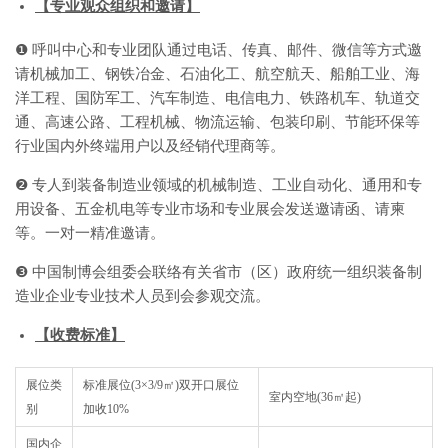
【专业观众组织和邀请】
❶ 呼叫中心和专业团队通过电话、传真、邮件、微信等方式邀
请机械加工、钢铁冶金、石油化工、航空航天、船舶工业、海
洋工程、国防军工、汽车制造、电信电力、铁路机车、轨道交
通、高速公路、工程机械、物流运输、包装印刷、节能环保等
行业国内外终端用户以及经销代理商等。
❷ 专人到装备制造业领域的机械制造、工业自动化、通用和专
用设备、五金机电等专业市场和专业展会发送邀请函、请柬
等。一对一精准邀请。
❸ 中国制博会组委会联络有关省市（区）政府统一组织装备制
造业企业专业技术人员到会参观交流。
【
收费标准
】
展位类
标准展位(3×3/9㎡)双开口展位
室内空地(36㎡起)
别
加收10%
国内企