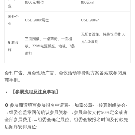
8000元/展位
800元/㎡
业
国外企
USD 2000/展位
USD 200/㎡
业
无配套设施。特装管理费 30
三面围板、一桌两椅、一面楣
元/m2/展期
配套设
板、220V电源插座、地毯、2盏
施
射灯
会刊广告、展会现场广告、会议活动等赞助方案备索或参阅展
商手册。
【参展流程及注意事项】
❶ 参展商请填写参展报名申请表-→加盖公章-→传真到组委会-
→组委会盖章回传确认参展资格-→参展单位支付50%定金或者
全部参展费用-→组委会确定展位。组委会按报名时间及付款先
后顺序安排展位;