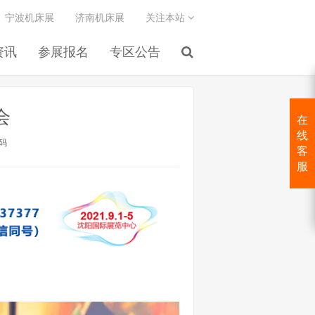
宁波机床展
济南机床展
关注本站
资讯
参展报名
专区公告
会
在
线
码
客
服