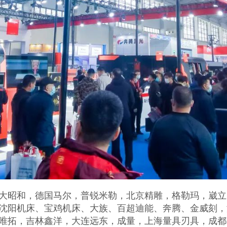
大昭和，德国马尔，普锐米勒，北京精雕，格勒玛，崴立
沈阳机床、宝鸡机床、大族、百超迪能、奔腾、金威刻，
唯拓，吉林鑫洋，大连远东，成量，上海量具刃具，成都