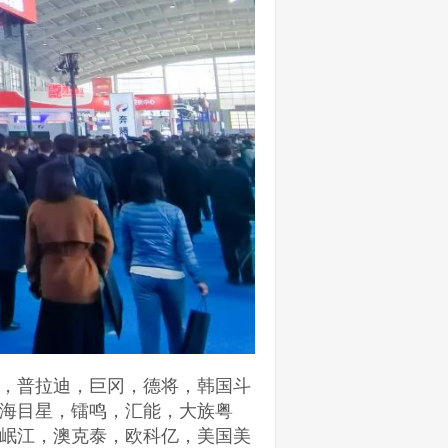
，普拉迪，巨冈，德将，韩国斗
海目星，镭鸣，汇能，大族粤
岷江，澳克泰，欧科亿，美国美