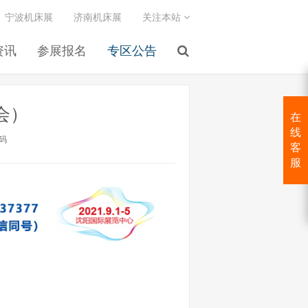
宁波机床展
济南机床展
关注本站
资讯
参展报名
专区公告
会）
在
线
码
客
服