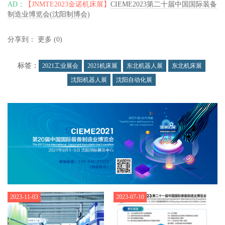
AD：
【JNMTE2023金诺机床展】
CIEME2023第二十届中国国际装备
制造业博览会(沈阳制博会)
分享到：
更多
(
0
)
标签：
2021工业展会
2021机床展
东北机器人展
东北机床展
沈阳机器人展
沈阳自动化展
2023-11-03
2023-07-10