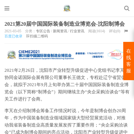
2021第20届中国国际装备制造业博览会-沈阳制博会
2021-03-05
分类：
专区公告
/
新闻资讯
/
行业资讯
阅读(1614)
评论(0)
百度已收录
扫描二维码
在
线
客
2021年2月26日，沈阳市产业转型升级促进中心党组书记李芃，
服
协同金诺国际会展有限公司董事长王德文，专程赴辽宁省贸促
会，就拟于2021年9月上旬举办第二十届中国国际装备制造业博
览会（以下简称“制博会”）期间继续主办“央企采购洽谈会”等有
关工作进行了会商。
李芃在介绍制博会筹备工作情况时说，今年是制博会创办20周
年，作为中国装备制造业领域国家级大型经贸展览活动，对推
动我省装备制造业高质量发展发挥了重要作用；“央企采购洽谈
会”已成为制博会期间的亮点活动，沈阳市产业转型升级促进中