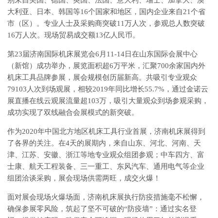
大利亚、日本、韩国等16个国家和地区，国内企业来自21个省
市（区）。专业人士及采购商突破11万人次，参观总人数突破
16万人次。现场贸易成交额13亿人民币。
第23届济南国际机床展览会6月11-14日在山东国际会展中心
（新馆）成功举办，展览面积超6万平米，汇聚700余家国内外
机床工具品牌参展，展会规模创历届新高。共吸引专业观众
79103人次到场观展，相较2019年同比增长55.7%，通过金诺云
展直播在线云观展流量超103万，吸引大量观众到场参观采购，
成功实现了双线融合会展模式的新突破。
作为2020年中国北方地区机床工具行业首展，济南机床展得到
了各界的关注。在4天的展期内，来自山东、河北、河南、天
津、江苏、安徽、浙江等地专业观众组团参观；中车四方、富
士康、航天工程装备、三一重工、东风汽车、通用电气等企业
组团洽谈采购，展会现场供需两旺，成交火爆！
面对展会现场火爆场面，济南机床展执行防疫措施毫不松懈，
确保参展零风险，筑起了坚不可破的“防疫墙”：通过实名登