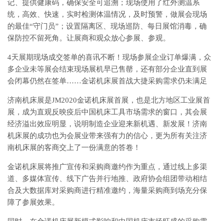
记、提供健康码，确保安全可追溯；现场使用了红外测温系
统，高效、快速，实时检测体温情况，及时预警，做展会现场
的最佳“守门员”；设置隔离区、现场巡防、每日展馆消毒，确
保防控不留死角。让展商和观众放心参展、参观。
4天展期现场成交签单的喜讯不断！现场参展企业订单爆满，众
多企业未等展会结束现场展机早已售罄，还有部分企业直到展
会闭幕仍然在签单……金诺机床展首战大捷采购需求仍未满足
济南机床展是JM2020金诺机床展首展，也是北方地区工业展首
展，成为直观反映疫后中国机床工具市场需求的窗口，其会展
经济溢出效应明显，说明制造企业迎来新机遇、新发展！济南
机床展的成功也为会展业带来强有力的信心，更为所有关注济
南机床展的客商交上了一份满意的答卷！
金诺机床展将推广宣传和采购商邀约作为重点，通过线上多渠
道、多媒体宣传、线下广告并行地推、政府协会组团带动相结
合及大数据库对采购商进行精准邀约，海量采购商到场充分保
障了参展效果。