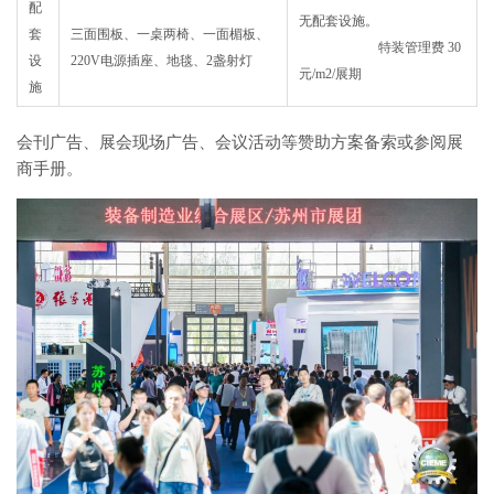
配
无配套设施。
套
三面围板、一桌两椅、一面楣板、
特装管理费 30
设
220V电源插座、地毯、2盏射灯
元/m2/展期
施
会刊广告、展会现场广告、会议活动等赞助方案备索或参阅展
商手册。