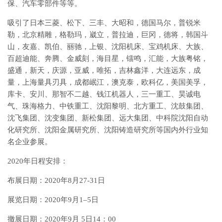
保、汽车零部件等等。
吸引了日本三菱、松下、三丰、大昭和，德国马尔，普锐米
勒，北京精雕，格勒玛，崴立，普拉迪，巨冈，德将，韩国斗
山，友嘉、凯伯、丽驰，上银、沈阳机床、宝鸡机床、大族、
百超迪能、奔腾、金威刻，海目星，镭鸣，汇能，大族粤铭，
盛通，新天，庆源，亚威，唯拓，吉林鑫洋，大连远东，成
量，上海量具刃具，成都岷江，澳克泰，欧科亿，美国美孚，
库卡、安川、那智不二越、钱江机器人，三一重工、昊诚电
气、珠海格力、中铁重工、沈阳黎明、北方重工、沈鼓集团、
沈飞集团、沈变集团、新松集团、远大集团、中科院沈阳自动
化研究所、沈阳金属研究所、沈阳铸造研究所等国内外行业知
名企业参展。
2020年日程安排：
布展日期：2020年8月27-31日
展览日期：2020年9月1–5日
撤展日期：2020年9月 5日14：00