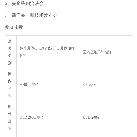
6、央企采购洽谈会
7、新产品、新技术发布会
参展收费
展
位
标准展位(3×3/9㎡)双开口展位加收
室内空地(36㎡起)
类
10%
别
国
内
8000元/展位
800元/㎡
企
业
国
外
USD 2000/展位
USD 200/㎡
企
业