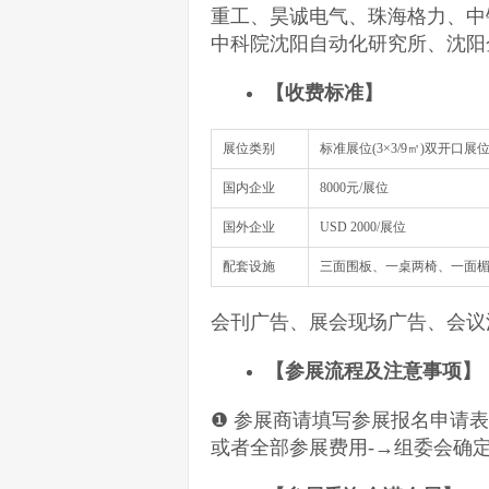
重工、昊诚电气、珠海格力、中
中科院沈阳自动化研究所、沈阳
【
收费标准
】
展位类别
标准展位(3×3/9㎡)双开口展
国内企业
8000元/展位
国外企业
USD 2000/展位
配套设施
三面围板、一桌两椅、一面楣
会刊广告、展会现场广告、会议
【参展流程及注意事项】
❶ 参展商请填写参展报名申请表
或者全部参展费用-→组委会确