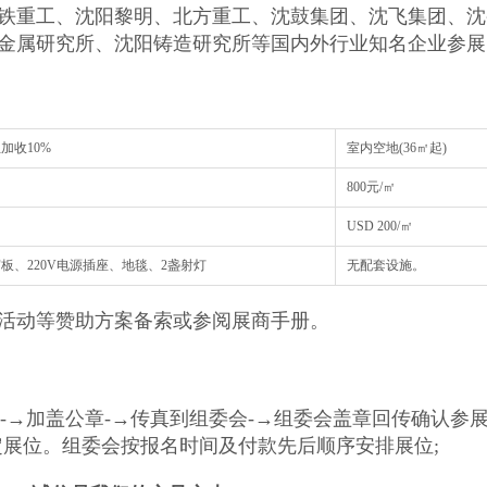
铁重工、沈阳黎明、北方重工、沈鼓集团、沈飞集团、沈
金属研究所、沈阳铸造研究所等国内外行业知名企业参展
位加收10%
室内空地(36㎡起)
800元/㎡
USD 200/㎡
板、220V电源插座、地毯、2盏射灯
无配套设施。 特装管
活动等赞助方案备索或参阅展商手册。
-→加盖公章-→传真到组委会-→组委会盖章回传确认参展
定展位。组委会按报名时间及付款先后顺序安排展位;