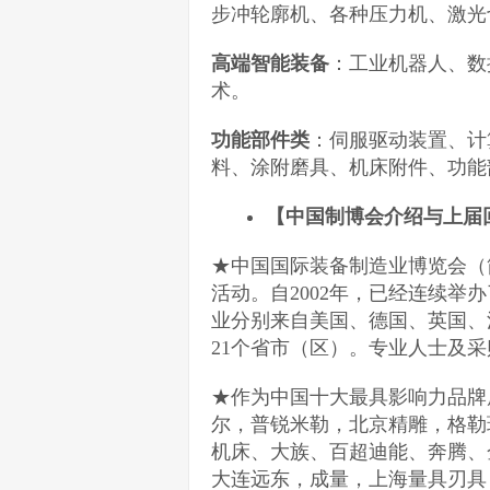
步冲轮廓机、各种压力机、激光
高端智能装备
：工业机器人、数
术。
功能部件类
：伺服驱动装置、计
料、涂附磨具、机床附件、功能
【
中国制博会
介绍
与
上届
★中国国际装备制造业博览会（
活动。自2002年，已经连续举办
业分别来自美国、德国、英国、
21个省市（区）。专业人士及采
★作为中国十大最具影响力品牌
尔，普锐米勒，北京精雕，格勒
机床、大族、百超迪能、奔腾、
大连远东，成量，上海量具刃具