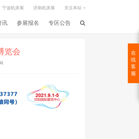
宁波机床展
济南机床展
关注本站
资讯
参展报名
专区公告
博览会
在
线
码
客
服