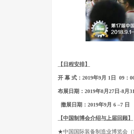
【
日程安排
】
开 幕 式：201
9
年9月 1日 09
布展日期：201
9
年8月27日-8
撤展日期：201
9
年9月 6 –
【
中国制博会
介绍
与
上届回顾】
★中国国际装备制造业博览会（