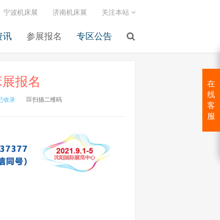
宁波机床展
济南机床展
关注本站
资讯
参展报名
专区公告
床展报名
在
线
已收录
扫描二维码
客
服