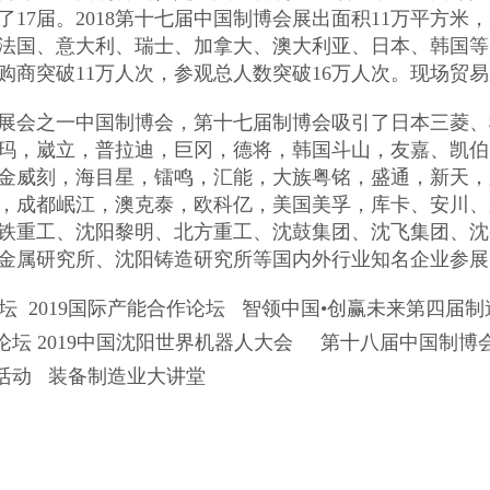
了17届。2018第十七届中国制博会展出面积11万平方米
法国、意大利、瑞士、加拿大、澳大利亚、日本、韩国等
购商突破11万人次，参观总人数突破16万人次。现场贸易
展会之一中国制博会，第十七届制博会吸引了日本三菱、
玛，崴立，普拉迪，巨冈，德将，韩国斗山，友嘉、凯伯
金威刻，海目星，镭鸣，汇能，大族粤铭，盛通，新天，
，成都岷江，澳克泰，欧科亿，美国美孚，库卡、安川、
铁重工、沈阳黎明、北方重工、沈鼓集团、沈飞集团、沈
金属研究所、沈阳铸造研究所等国内外行业知名企业参展
坛 2019国际产能合作论坛 智领中国•创赢未来第四届
坛 2019中国沈阳世界机器人大会 第十八届中国制博
活动 装备制造业大讲堂