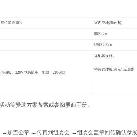
口展位加收10%
室内空地(36㎡起)
800元/㎡
USD 200/㎡
无配套设施。
特装管理费 30元/m2/展期
面楣板、220V电源插座、地毯、2盏射灯
活动等赞助方案备索或参阅展商手册。
-→加盖公章-→传真到组委会-→组委会盖章回传确认参展