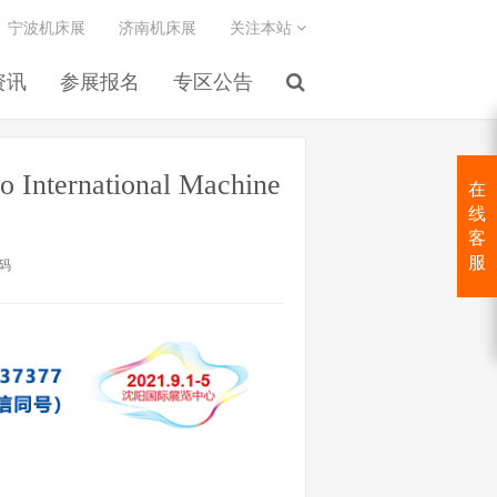
宁波机床展
济南机床展
关注本站
资讯
参展报名
专区公告
rnational Machine
在
线
客
服
码