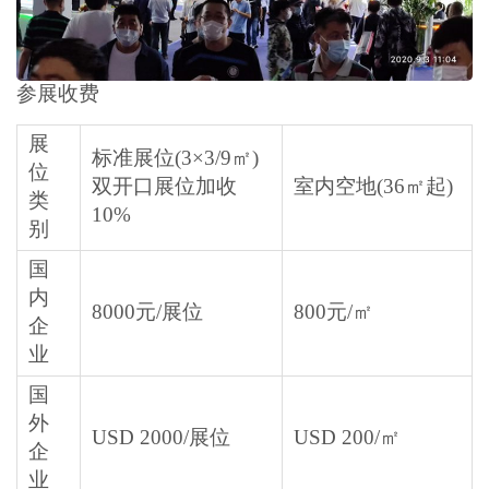
参展收费
展
标准展位(3×3/9㎡)
位
双开口展位加收
室内空地(36㎡起)
类
10%
别
国
内
8000元/展位
800元/㎡
企
业
国
外
USD 2000/展位
USD 200/㎡
企
业