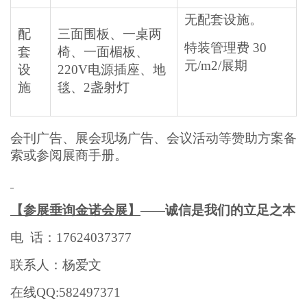
无配套设施。
配
三面围板、一桌两
特装管理费 30
套
椅、一面楣板、
元/m2/展期
设
220V电源插座、地
施
毯、2盏射灯
会刊广告、展会现场广告、会议活动等赞助方案备
索或参阅展商手册。
【
参展垂询金诺会展】
—
—
诚信是我们的立足之本
电 话：17624037377
联系人：杨爱文
在线QQ:582497371