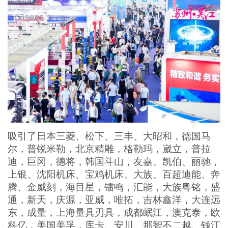
吸引了日本三菱、松下、三丰、大昭和，德国马
尔，普锐米勒，北京精雕，格勒玛，崴立，普拉
迪，巨冈，德将，韩国斗山，友嘉、凯伯、丽驰，
上银、沈阳机床、宝鸡机床、大族、百超迪能、奔
腾、金威刻，海目星，镭鸣，汇能，大族粤铭，盛
通，新天，庆源，亚威，唯拓，吉林鑫洋，大连远
东，成量，上海量具刃具，成都岷江，澳克泰，欧
科亿，美国美孚，库卡、安川、那智不二越、钱江