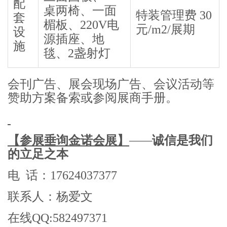
配
桌两椅、一面
特装管理费 30
套
楣板、220V电
元/m2/展期
设
源插座、地
施
毯、2盏射灯
会刊广告、展会现场广告、会议活动等
赞助方案备索或参阅展商手册。
【
参展垂询金诺会展】
—
—
诚信是我们
的立足之本
电 话：17624037377
联系人：杨爱文
在线QQ:582497371