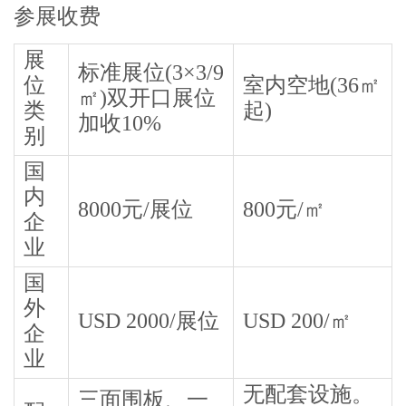
参展收费
展
标准展位(3×3/9
位
室内空地(36㎡
㎡)双开口展位
类
起)
加收10%
别
国
内
8000元/展位
800元/㎡
企
业
国
外
USD 2000/展位
USD 200/㎡
企
业
无配套设施。
三面围板、一