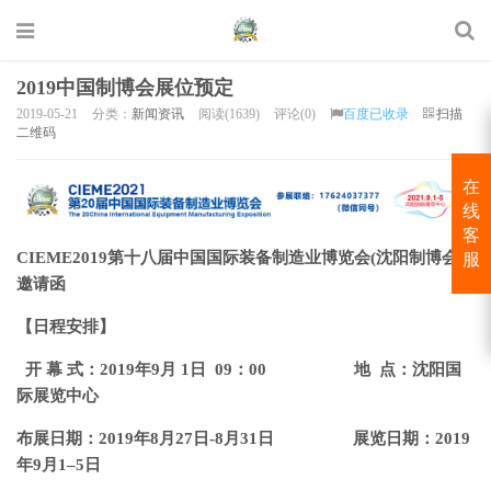
2019中国制博会展位预定
2019-05-21
分类：
新闻资讯
阅读(1639)
评论(0)
百度已收录
扫描
二维码
在
线
客
CIEME2019第十八届中国国际装备制造业博览会(沈阳制博会）
服
邀请函
【
日程安排
】
开 幕 式：201
9
年9月 1日 09：00
地 点：沈阳国
际展览中心
布展日期：201
9
年8月27日-8月31日
展览日期：201
9
年9月1–5日