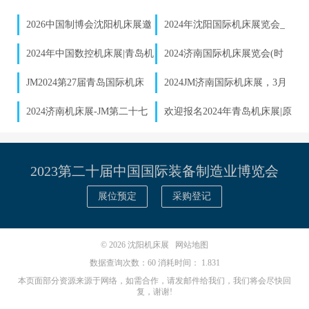
2026中国制博会沈阳机床展邀
2024年沈阳国际机床展览会_
请函发布｜数控机床企业参展报
沈阳制博会参展预定
2024年中国数控机床展|青岛机
2024济南国际机床展览会(时
名启动
床展览会|6月26日举办
间+地点+展会详情)
JM2024第27届青岛国际机床
2024JM济南国际机床展，​3月
展，6月26-30日（原7月展）
20-23日与您相约泉城济南！
2024济南机床展-JM第二十七
欢迎报名2024年青岛机床展|原
届山东济南机床展览会【时间|
青岛7月机床展
地点】
2023第二十届中国国际装备制造业博览会
展位预定
采购登记
© 2026
沈阳机床展
网站地图
数据查询次数：60 消耗时间： 1.831
本页面部分资源来源于网络，如需合作，请发邮件给我们，我们将会尽快回
复，谢谢!