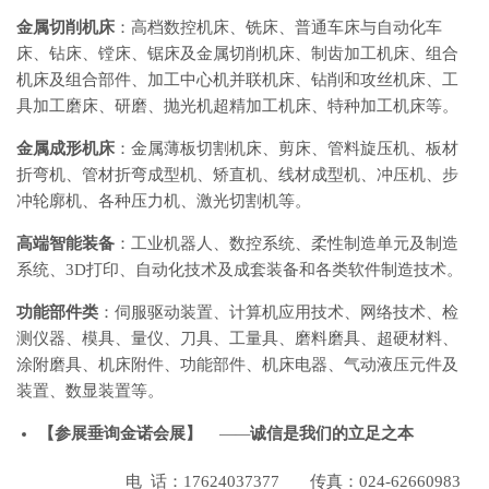
金属切削机床
：高档数控机床、铣床、普通车床与自动化车
床、钻床、镗床、锯床及金属切削机床、制齿加工机床、组合
机床及组合部件、加工中心机并联机床、钻削和攻丝机床、工
具加工磨床、研磨、抛光机超精加工机床、特种加工机床等。
金属成形机床
：金属薄板切割机床、剪床、管料旋压机、板材
折弯机、管材折弯成型机、矫直机、线材成型机、冲压机、步
冲轮廓机、各种压力机、激光切割机等。
高端智能装备
：工业机器人、数控系统、柔性制造单元及制造
系统、3D打印、自动化技术及成套装备和各类软件制造技术。
功能部件类
：伺服驱动装置、计算机应用技术、网络技术、检
测仪器、模具、量仪、刀具、工量具、磨料磨具、超硬材料、
涂附磨具、机床附件、功能部件、机床电器、气动液压元件及
装置、数显装置等。
【
参展垂询金诺会展】
—
—
诚信是我们的立足之本
电 话：17624037377 传真：024-62660983