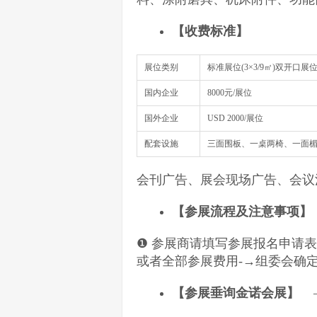
【
收费标准
】
展位类别
标准展位(3×3/9㎡)双开口展
国内企业
8000元/展位
国外企业
USD 2000/展位
配套设施
三面围板、一桌两椅、一面楣
会刊广告、展会现场广告、会议
【参展流程及注意事项】
❶ 参展商请填写参展报名申请表
或者全部参展费用-→组委会确
【
参展垂询金诺会展】