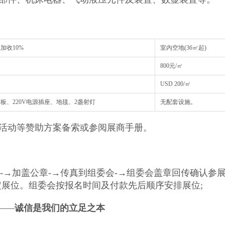
位加收10%
室内空地(36㎡起)
800元/㎡
USD 200/㎡
板、220V电源插座、地毯、2盏射灯
无配套设施。 特装管
活动等赞助方案备索或参阅展商手册。
-→加盖公章-→传真到组委会-→组委会盖章回传确认参展
定展位。组委会按报名时间及付款先后顺序安排展位;
—
—
诚信是我们的立足之本