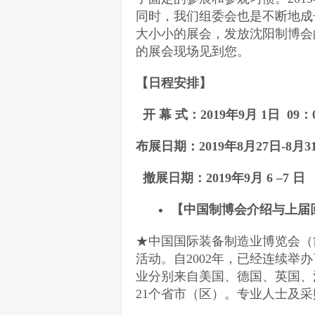
同时，我们组委会也是不断地成
大小小的展会，发放沈阳制博会
的展会现场见到您。
【
日程安排
】
开 幕 式：201
9
年9月 1日 0
布展日期：201
9
年8月27日-8
撤展日期：2019年9月 6 –
【
中国制博会
介绍
与
上届
★中国国际装备制造业博览会（
活动。自2002年，已经连续举办
业分别来自美国、德国、英国、
21个省市（区）。专业人士及采