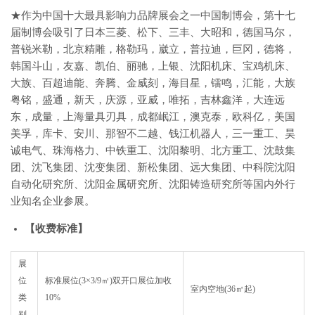
★作为中国十大最具影响力品牌展会之一中国制博会，第十七
届制博会吸引了日本三菱、松下、三丰、大昭和，德国马尔，
普锐米勒，北京精雕，格勒玛，崴立，普拉迪，巨冈，德将，
韩国斗山，友嘉、凯伯、丽驰，上银、沈阳机床、宝鸡机床、
大族、百超迪能、奔腾、金威刻，海目星，镭鸣，汇能，大族
粤铭，盛通，新天，庆源，亚威，唯拓，吉林鑫洋，大连远
东，成量，上海量具刃具，成都岷江，澳克泰，欧科亿，美国
美孚，库卡、安川、那智不二越、钱江机器人，三一重工、昊
诚电气、珠海格力、中铁重工、沈阳黎明、北方重工、沈鼓集
团、沈飞集团、沈变集团、新松集团、远大集团、中科院沈阳
自动化研究所、沈阳金属研究所、沈阳铸造研究所等国内外行
业知名企业参展。
【
收费标准
】
展
位
标准展位(3×3/9㎡)双开口展位加收
室内空地(36㎡起)
类
10%
别