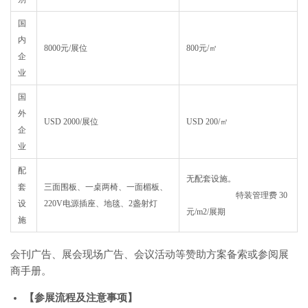
国
内
8000元/展位
800元/㎡
企
业
国
外
USD 2000/展位
USD 200/㎡
企
业
配
无配套设施。
套
三面围板、一桌两椅、一面楣板、
特装管理费 30
设
220V电源插座、地毯、2盏射灯
元/m2/展期
施
会刊广告、展会现场广告、会议活动等赞助方案备索或参阅展
商手册。
【参展流程及注意事项】