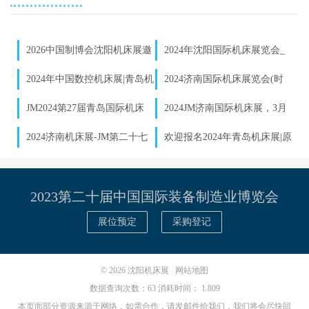
2026中国制博会沈阳机床展邀
2024年沈阳国际机床展览会_
请函发布｜数控机床企业参展报
沈阳制博会参展预定
2024年中国数控机床展|青岛机
2024济南国际机床展览会(时
名启动
床展览会|6月26日举办
间+地点+展会详情)
JM2024第27届青岛国际机床
2024JM济南国际机床展，​3月
展，6月26-30日（原7月展）
20-23日与您相约泉城济南！
2024济南机床展-JM第二十七
欢迎报名2024年青岛机床展|原
届山东济南机床展览会【时间|
青岛7月机床展
地点】
2023第二十届中国国际装备制造业博览会
展位预定
采购登记
© 2026
沈阳机床展
网站地图
数据查询次数：63 消耗时间： 1.809
本页面部分资源来源于网络，如需合作，请发邮件给我们，我们将会尽快回