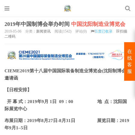
2019年中国制博会举办时间
中国沈阳制造业博览会
2019-05-06
分类：
新闻资讯
阅读(1542)
评论(0)
百度已收录
扫描
二维码
在
线
客
CIEME2019第十八届中国国际装备制造业博览会(沈阳制博会）
服
邀请函
【
日程安排
】
开 幕 式：201
9
年9月 1日 09：00
地 点：沈阳国
际展览中心
布展日期：201
9
年8月27日-8月31日
展览日期：201
9
年9月1–5日