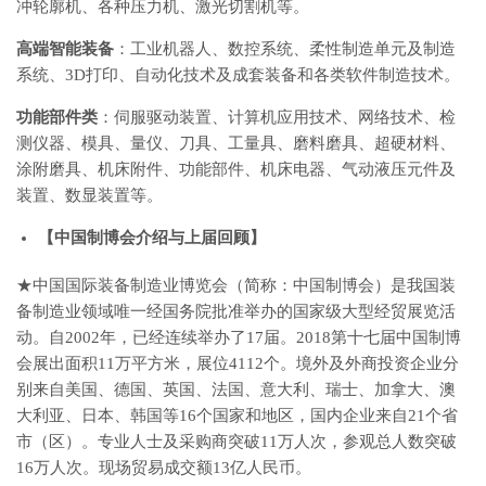
冲轮廓机、各种压力机、激光切割机等。
高端智能装备
：工业机器人、数控系统、柔性制造单元及制造
系统、3D打印、自动化技术及成套装备和各类软件制造技术。
功能部件类
：伺服驱动装置、计算机应用技术、网络技术、检
测仪器、模具、量仪、刀具、工量具、磨料磨具、超硬材料、
涂附磨具、机床附件、功能部件、机床电器、气动液压元件及
装置、数显装置等。
【
中国制博会
介绍
与
上届回顾】
★中国国际装备制造业博览会（简称：中国制博会）是我国装
备制造业领域唯一经国务院批准举办的国家级大型经贸展览活
动。自2002年，已经连续举办了17届。2018第十七届中国制博
会展出面积11万平方米，展位4112个。境外及外商投资企业分
别来自美国、德国、英国、法国、意大利、瑞士、加拿大、澳
大利亚、日本、韩国等16个国家和地区，国内企业来自21个省
市（区）。专业人士及采购商突破11万人次，参观总人数突破
16万人次。现场贸易成交额13亿人民币。