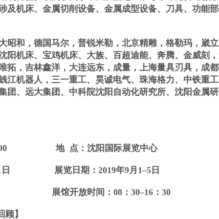
涉及机床、金属切削设备、金属成型设备、刀具、功能部
大昭和，德国马尔，普锐米勒，北京精雕，格勒玛，崴立
沈阳机床、宝鸡机床、大族、百超迪能、奔腾、金威刻，
唯拓，吉林鑫洋，大连远东，成量，上海量具刃具，成都
钱江机器人，三一重工、昊诚电气、珠海格力、中铁重工
集团、远大集团、中科院沈阳自动化研究所、沈阳金属研
9：00
地 点：沈阳国际展览中心
月31日
展览日期：201
9
年9月1–5日
7 日 展馆开放时间：08：30–16：30
回顾】