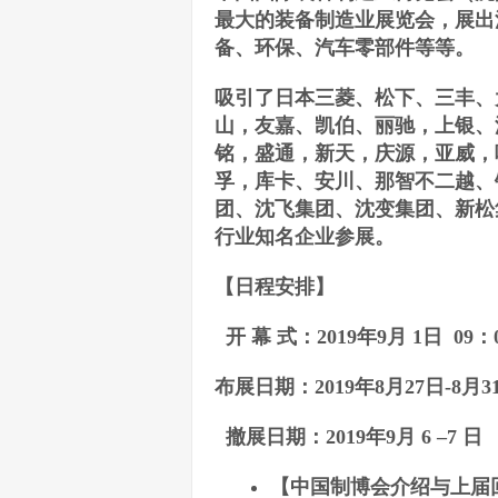
最大的装备制造业展览会，展出
备、环保、汽车零部件等等。
吸引了日本三菱、松下、三丰、
山，友嘉、凯伯、丽驰，上银、
铭，盛通，新天，庆源，亚威，
孚，库卡、安川、那智不二越、
团、沈飞集团、沈变集团、新松
行业知名企业参展。
【
日程安排
】
开 幕 式：201
9
年9月 1日 0
布展日期：201
9
年8月27日-8
撤展日期：2019年9月 6 –
【
中国制博会
介绍
与
上届