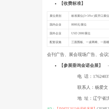
【
收费标准
】
展位类别
标准展位(3×3/9㎡)双开口展
国内企业
8000元/展位
国外企业
USD 2000/展位
配套设施
三面围板、一桌两椅、一面楣
会刊广告、展会现场广告、会议
【
参展垂询金诺会展】
电 话：1762403
联系人：杨爱文 在线QQ
地 址：辽宁省沈阳市和
AD：
【JNMTE2023金诺机床展】
CIEM