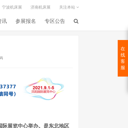
宁波机床展
济南机床展
关注本站
资讯
参展报名
专区公告
在
线
码
客
服
国际展览中心举办。是东北地区