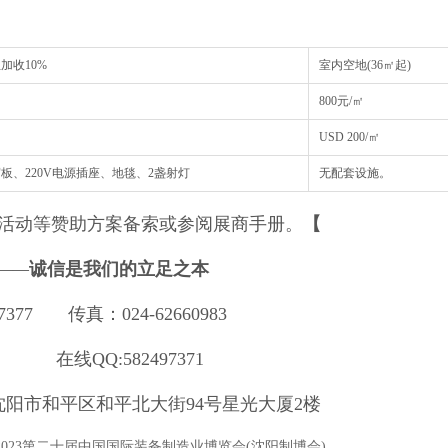
位加收10%
室内空地(36㎡起)
800元/㎡
USD 200/㎡
板、220V电源插座、地毯、2盏射灯
无配套设施。 特装管
活动等赞助方案备索或参阅展商手册。
【
—
—
诚信是我们的立足之本
7377 传真：024-62660983
:582497371
平区和平北大街94号星光大厦2楼
E2023第二十届中国国际装备制造业博览会(沈阳制博会)