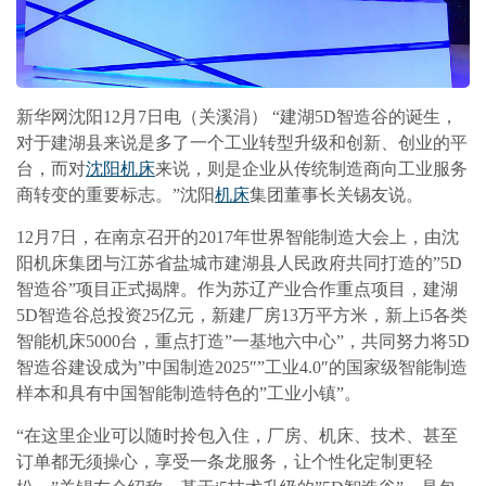
新华网沈阳12月7日电（关溪涓） “建湖5D智造谷的诞生，
对于建湖县来说是多了一个工业转型升级和创新、创业的平
台，而对
沈阳机床
来说，则是企业从传统制造商向工业服务
商转变的重要标志。”沈阳
机床
集团董事长关锡友说。
12月7日，在南京召开的2017年世界智能制造大会上，由沈
阳机床集团与江苏省盐城市建湖县人民政府共同打造的”5D
智造谷”项目正式揭牌。作为苏辽产业合作重点项目，建湖
5D智造谷总投资25亿元，新建厂房13万平方米，新上i5各类
智能机床5000台，重点打造”一基地六中心”，共同努力将5D
智造谷建设成为”中国制造2025″”工业4.0″的国家级智能制造
样本和具有中国智能制造特色的”工业小镇”。
“在这里企业可以随时拎包入住，厂房、机床、技术、甚至
订单都无须操心，享受一条龙服务，让个性化定制更轻