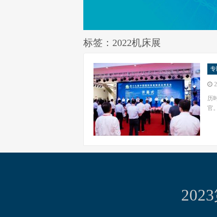
标签：2022机床展
专
2
历
官。
20