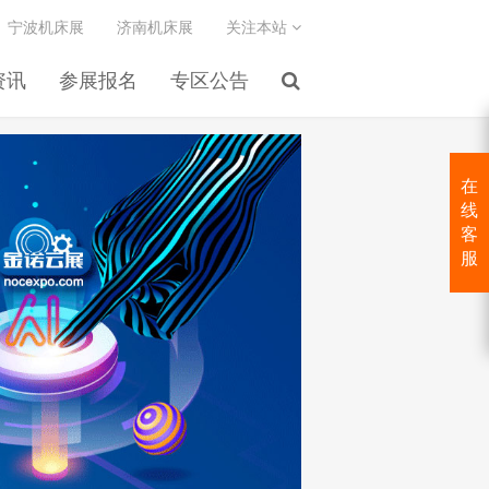
宁波机床展
济南机床展
关注本站
资讯
参展报名
专区公告
在
线
客
服