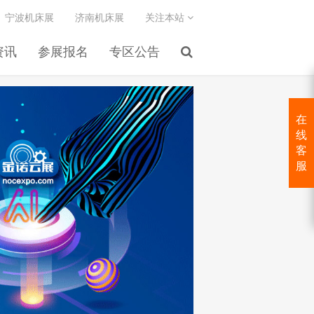
宁波机床展
济南机床展
关注本站
资讯
参展报名
专区公告
在
线
客
服