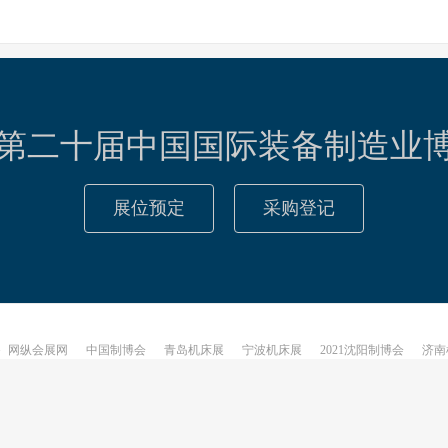
23第二十届中国国际装备制造业
展位预定
采购登记
网纵会展网
中国制博会
青岛机床展
宁波机床展
2021沈阳制博会
济南
© 2026
沈阳机床展
网站地图
数据查询次数：38 消耗时间： 1.742
本页面部分资源来源于网络，如需合作，请发邮件给我们，我们将会尽快回复，谢谢!