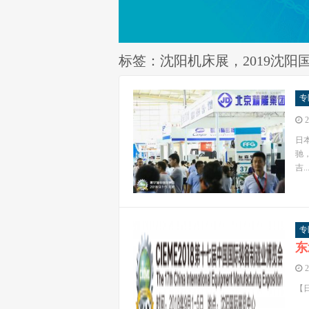
标签：沈阳机床展，2019沈阳
专
2
日
驰
吉..
专
东
2
【日