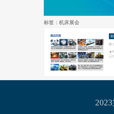
标签：机床展会
新
2
★
1
20